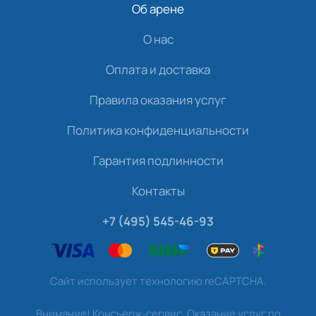
Об арене
О нас
Оплата и доставка
Правила оказания услуг
Политика конфиденциальности
Гарантия подлинности
Контакты
+7 (495) 545-46-93
Сайт использует технологию reCAPTCHA.
Внимание! Консьерж-сервис. Оказание услуг по