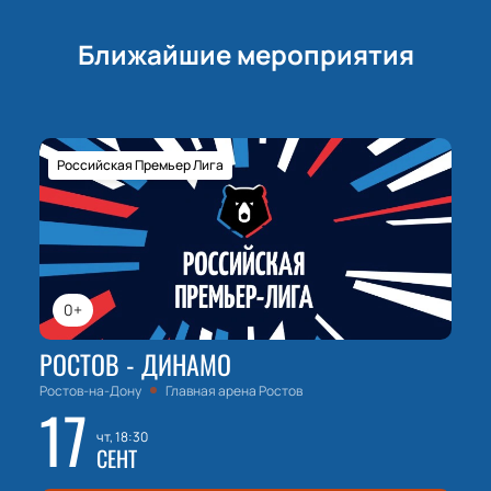
Ближайшие мероприятия
Российская Премьер Лига
0+
РОСТОВ - ДИНАМО
Ростов-на-Дону
Главная арена Ростов
17
чт, 18:30
СЕНТ