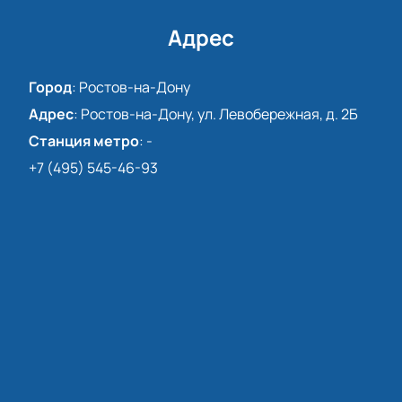
Адрес
Город
:
Ростов-на-Дону
Адрес
:
Ростов-на-Дону, ул. Левобережная, д. 2Б
Станция метро
:
-
+7 (495) 545-46-93