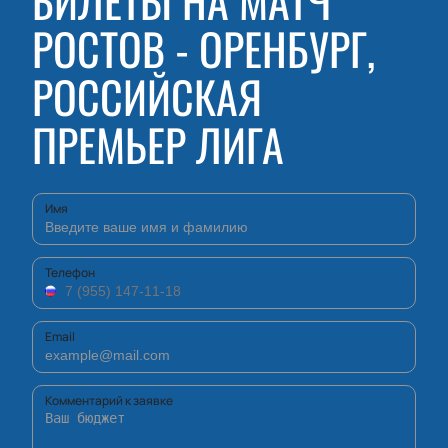
БИЛЕТЫ НА МАТЧ
РОСТОВ - ОРЕНБУРГ,
РОССИЙСКАЯ
ПРЕМЬЕР ЛИГА
Имя
Телефон
Email
Комментарий к заявке