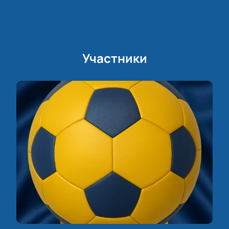
Участники