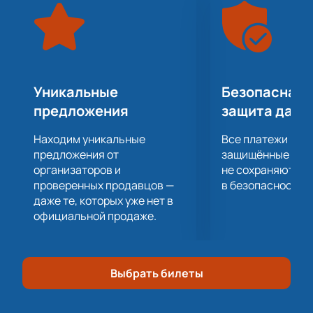
Матч «Ростов — Оренбург» обещает быть
напряженным и захватывающим. Обе команды
демонстрируют высокие результаты в текущем
сезоне, что добавляет интриги к предстоящей
встрече. Не упустите возможность стать частью
этого события и поддержать свою команду.
Уникальные
Безопасная 
предложения
защита данн
Находим уникальные
Все платежи про
предложения от
защищённые шлю
организаторов и
не сохраняются 
проверенных продавцов —
в безопасности.
даже те, которых уже нет в
официальной продаже.
Выбрать билеты