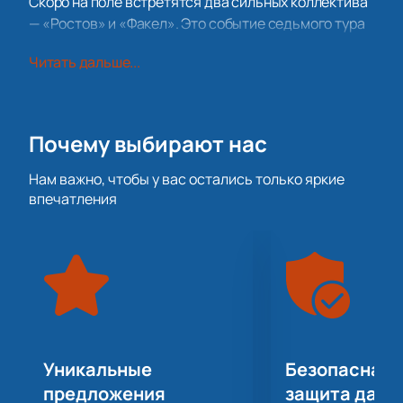
Скоро на поле встретятся два сильных коллектива
— «Ростов» и «Факел». Это событие седьмого тура
РПЛ подарит зрителям незабываемые эмоции,
Читать дальше...
захватывающую игру и напряжённую борьбу до
финального свистка. Любители футбола станут
свидетелями настоящего противостояния клубов
высшего дивизиона России.
Почему выбирают нас
Дата и место проведения игры в
Нам важно, чтобы у вас остались только яркие
Ростове-на-Дону
впечатления
Матч состоится на стадионе по адресу: Ростов-на-
Дону, ул. Левобережная, д. 2Б. Атмосфера города
наполнится азартом и ожиданием большого
спортивного события.
Участники матча
В игре встретятся два амбициозных клуба — «ФК
Уникальные
Безопасная 
Ростов» и «Факел». Каждый стремится укрепить
предложения
защита данн
свои позиции в турнирной таблице и порадовать