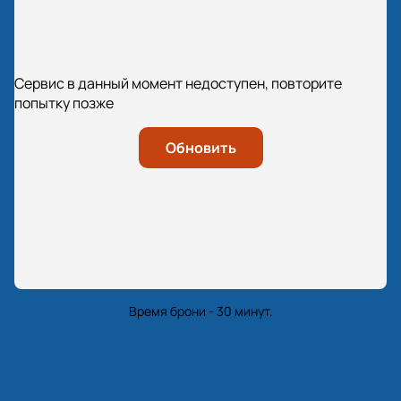
Сервис в данный момент недоступен, повторите
попытку позже
Обновить
Время брони - 30 минут.