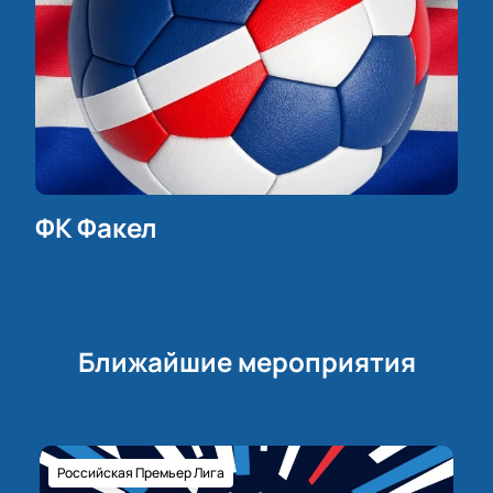
ФК Факел
Ближайшие мероприятия
Российская Премьер Лига