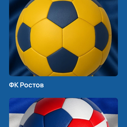
ФК Ростов