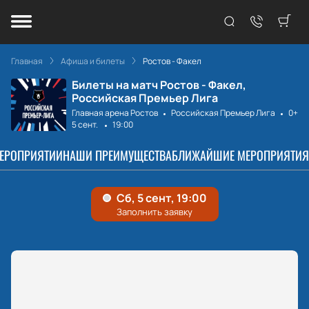
Главная
Афиша и билеты
Ростов - Факел
Билеты на матч Ростов - Факел,
Российская Премьер Лига
Главная арена Ростов
Российская Премьер Лига
0+
5 сент.
19:00
МЕРОПРИЯТИИ
НАШИ ПРЕИМУЩЕСТВА
БЛИЖАЙШИЕ МЕРОПРИЯТИЯ