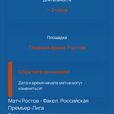
~
2 часа
Площадка
Главная арена Ростов
Обратите внимание!
Дата и время начала матча могут
измениться!
Матч Ростов - Факел. Российская
Премьер-Лига