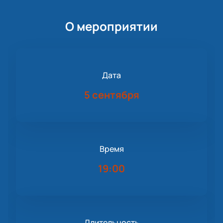
О мероприятии
Дата
5 сентября
Время
19:00
Длительность