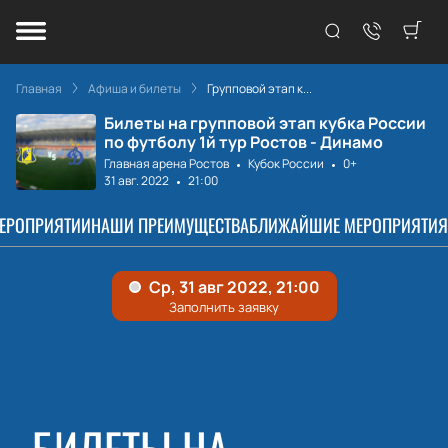
Главная
Афиша и билеты
Групповой этап к...
Билеты на групповой этап кубка России
по футболу 1й тур Ростов - Динамо
Главная арена Ростов
Кубок России
0+
31 авг. 2022
21:00
МЕРОПРИЯТИИ
НАШИ ПРЕИМУЩЕСТВА
БЛИЖАЙШИЕ МЕРОПРИЯТИЯ