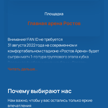
Площадка
Главная арена Ростов
Внимание! FAN ID не требуется
31 августа 2022 года на современном и
комфортабельном стадионе «Ростов Арена» будет
сыгран матч 1-го тура группового этапа кубка
России по футболу между клубами «Ростов»
(Ростов-на-Дону) и «Динамо» (Москва).
Читать дальше...
Две сильный и успешные команды, путь которых
начался еще в первые десятилетия Советского
Союза. Они сумели доказать, что являются
Почему выбирают нас
сильными соперниками, с которыми стоит
считаться и которых нужно уважать. Основанный в
Нам важно, чтобы у вас остались только яркие
1930 году, «Ростов» долгое время выступал на
впечатления