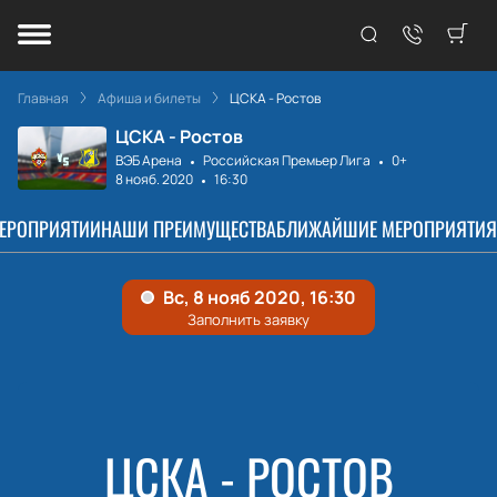
Главная
Афиша и билеты
ЦСКА - Ростов
ЦСКА - Ростов
ВЭБ Арена
Российская Премьер Лига
0+
8 нояб. 2020
16:30
МЕРОПРИЯТИИ
НАШИ ПРЕИМУЩЕСТВА
БЛИЖАЙШИЕ МЕРОПРИЯТИЯ
ЦСКА - РОСТОВ