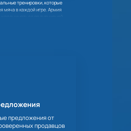
нальные тренировки, которые
 мяча в каждой игре. Армия
 и подниматься по турнирной
з одноименного города. Несмотря
вают мячи в ворота соперников!
ательнее готовиться к
что в большинстве встреч команда
вои ошибки и не готов победить!
авит вас с замиранием сердца
редложения
ые предложения от
проверенных продавцов