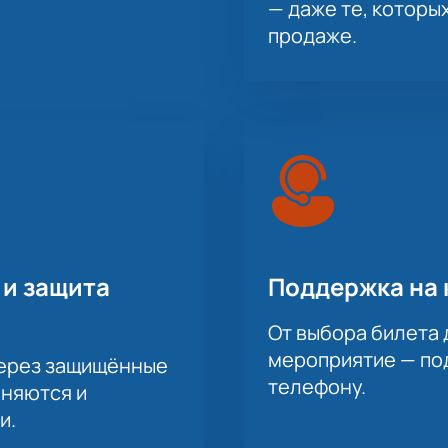
— даже те, которы
продаже.
 и защита
Поддержка на 
От выбора билета 
мероприятие — под
через защищённые
телефону.
аняются и
и.