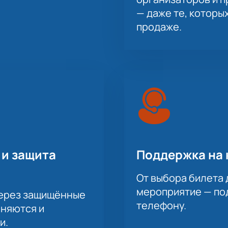
— даже те, которы
продаже.
 и защита
Поддержка на 
От выбора билета 
мероприятие — под
через защищённые
телефону.
аняются и
и.