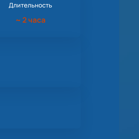
Длительность
~
2 часа