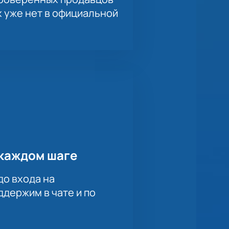
х уже нет в официальной
каждом шаге
до входа на
держим в чате и по