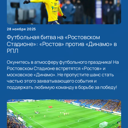
28 ноября 2025
Футбольная битва на «Ростовском
Стадионе»: «Ростов» против «Динамо» в
РПЛ
Окунитесь в атмосферу футбольного праздника! На
Ростовском Стадионе встретятся «Ростов» и
московское «Динамо». Не пропустите шанс стать
частью этого захватывающего события и
поддержать любимую команду в борьбе за победу!