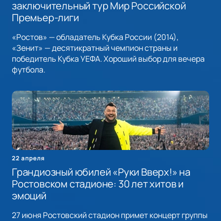
заключительный тур Мир Российской
Премьер-лиги
«Ростов» — обладатель Кубка России (2014),
«Зенит» — десятикратный чемпион страны и
победитель Кубка УЕФА. Хороший выбор для вечера
футбола.
22 апреля
Грандиозный юбилей «Руки Вверх!» на
Ростовском стадионе: 30 лет хитов и
эмоций
27 июня Ростовский стадион примет концерт группы