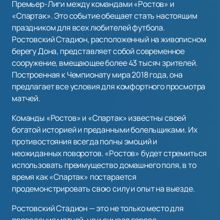
Премьер-Лиги между командами «Ростов» и
«Спартак». Это событие обещает стать настоящим
праздником для всех любителей футбола.
Ростовский Стадион, расположенный на живописном
берегу Дона, представляет собой современное
сооружение, вмещающее более 43 тысяч зрителей.
Построенная к Чемпионату мира 2018 года, она
предлагает все условия для комфортного просмотра
матчей.
Команды «Ростов» и «Спартак» известны своей
богатой историей и преданными болельщиками. Их
противостояния всегда полны эмоций и
неожиданных поворотов. «Ростов» будет стремиться
использовать преимущество домашнего поля, в то
время как «Спартак» постарается
продемонстрировать свою силу и опыт на выезде.
Ростовский Стадион — это не только место для