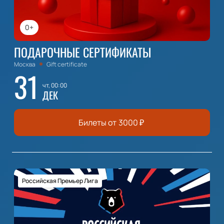
0+
ПОДАРОЧНЫЕ СЕРТИФИКАТЫ
Москва
Gift certificate
31
чт, 00:00
ДЕК
Билеты от
3000
₽
Российская Премьер Лига