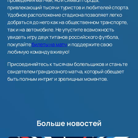
проведения матчей, но и символ города,
привлекающий тысячи туристов и любителей спорта.
Удобное расположение стадиона позволяет легко
добраться до него как на общественном транспорте,
так и на автомобиле. Не упустите возможность
увидеть игру двух титанов российского футбола,
покупайте
билеты на матч
и поддержите свою
любимую команду вживую!
Присоединяйтесь к тысячам болельщиков и станьте
свидетелем грандиозного матча, который обещает
быть полным интриг и зрелищных моментов.
Больше новостей