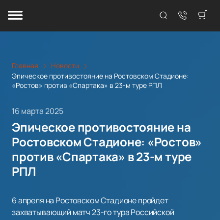
Главная
Новости
Эпическое противостояние на Ростовском Стадионе:
«Ростов» против «Спартака» в 23-м туре РПЛ
16 марта 2025
Эпическое противостояние на
Ростовском Стадионе: «Ростов»
против «Спартака» в 23-м туре
РПЛ
6 апреля на Ростовском Стадионе пройдет
захватывающий матч 23-го тура Российской