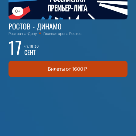
0+
РОСТОВ - ДИНАМО
Ростов-на-Дону
Главная арена Ростов
17
чт, 18:30
СЕНТ
Билеты от
1600
₽