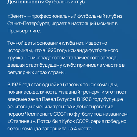
Деятельность
:
Футбольный клуб
«Зенит» — профессиональный футбольный клуб из
Санкт-Петербурга, играет в настоящий момент в
Премьер-лиге.
Точной даты основания клуба нет. Известно
историкам, что в 1925 году команда футбольного
кружка Ленинградского металлического завода,
давшая старт будущему клубу, принимала участие в
регулярных играх страны.
В 1935 год стал одной из базовых точек команды,
появилась должность «главный тренер», и этот пост
впервые занял Павел Бутусов. В 1936 году будущие
зенитовцы сменили тренера и дебютировали в
первом Чемпионате СССР по футболу под названием
«Сталинец». Потом был Кубок СССР, серия побед, но
сезон команда завершила на 4 месте.