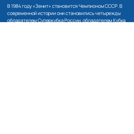
В 1984 году «Зенит» становится Чемпионом СССР. В
современной истории они становились четырежды
обладателем Суперкубка России, обладателем Кубка
премьер-лиги в 2003 году. В их копилки победы и в
Евро Лиге: Кубок УЕФА 2007/08 и Суперкубок УЕФА
2008.
Купить билеты на все матчи футбольного клуба
«Зенит»
как на домашней арене, так и на выездные
игры, а так же посмотреть афишу и расписание
матчей футбольного клуба, можно на нашем сайте.