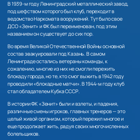
В 1939-м году Ленинградский металлический завод,
под шефством которого был клуб, переходит в
ведомство Наркомата вооружений. Тут было свое
ДСО «Зенит» и ФК был переименован, под этим
названием он существует до сих пор.
Во время Великой Отечественной Войны основной
состав эвакуировали под Казань. В самом
Ленинграде остались ветераны команды, к
сожалению, многие из них не смогли пережить
блокаду города, но те, кто смог выжить в 1942 году
проводили «блокадные матчи». В 1944-м году клуб
стал обладателем Кубка СССР.
В истории ФК «Зенит» были и взлеты, и падения,
различные смены игроков, главных тренеров — это
целый живой организм, который пережил многое и
еще продолжает жить, радуя своих многочисленных
болельщиков.