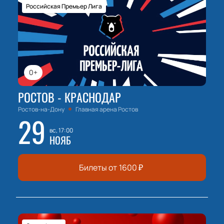
Российская Премьер Лига
0+
РОСТОВ - КРАСНОДАР
Ростов-на-Дону
Главная арена Ростов
29
вс, 17:00
НОЯБ
Билеты от
1600
₽