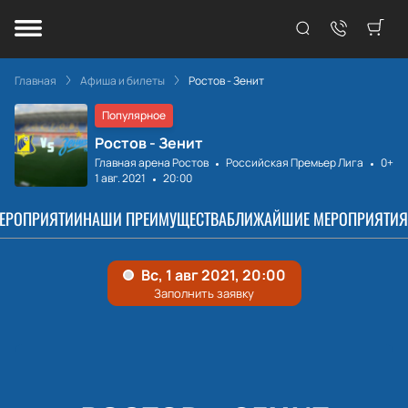
Главная
Афиша и билеты
Ростов - Зенит
Популярное
Ростов - Зенит
Главная арена Ростов
Российская Премьер Лига
0+
1 авг. 2021
20:00
МЕРОПРИЯТИИ
НАШИ ПРЕИМУЩЕСТВА
БЛИЖАЙШИЕ МЕРОПРИЯТИЯ