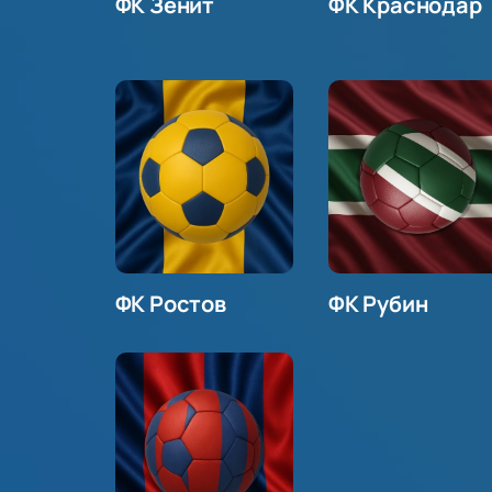
ФК Зенит
ФК Краснодар
ФК Ростов
ФК Рубин