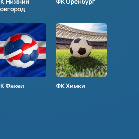
К Нижний
ФК Оренбург
овгород
К Факел
ФК Химки