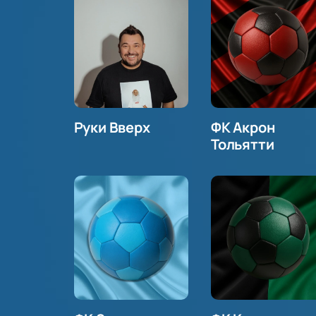
Руки Вверх
ФК Акрон
Тольятти