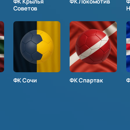
ФК Крылья
ФК Локомотив
Ф
Советов
Н
ФК Сочи
ФК Спартак
Ф